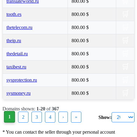
🛒
translateworld.ru
800.00 $
🛒
tooth.es
800.00 $
🛒
thetelecom.ru
800.00 $
🛒
theip.ru
800.00 $
🛒
thedetail.ru
800.00 $
🛒
taxibest.ru
800.00 $
🛒
sysprotection.ru
800.00 $
🛒
sysmoney.ru
800.00 $
Domains shown:
1-20
of
367
1
2
3
4
›
»
Show:
*
You can contact the seller through your personal account